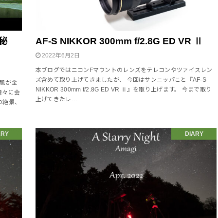
秘
AF-S NIKKOR 300mm f/2.8G ED VR Ⅱ
2022年6月2日
本ブログではニコンFマウントのレンズをテレコンやツァイスレン
ズ含めて取り上げてきましたが、 今回はサンニッパこと『AF-S
山肌が金
NIKKOR 300mm f/2.8G ED VR Ⅱ』を取り上げます。 今まで取り
峰々に会
上げてきたレ…
の絶景、
ARY
DIARY