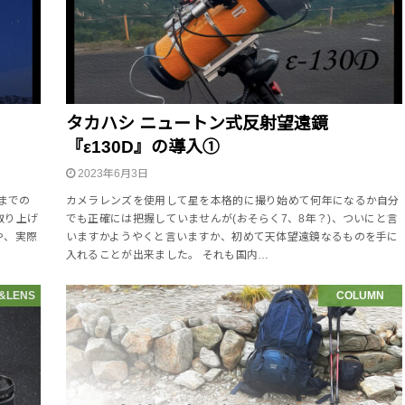
タカハシ ニュートン式反射望遠鏡
『ε130D』の導入①
2023年6月3日
までの
カメラレンズを使用して星を本格的に撮り始めて何年になるか自分
取り上げ
でも正確には把握していませんが(おそらく7、8年？)、ついにと言
や、実際
いますかようやくと言いますか、初めて天体望遠鏡なるものを手に
入れることが出来ました。 それも国内…
&LENS
COLUMN