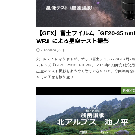
【GFX】富士フイルム『GF20-35mmF
WR』による星空テスト撮影
2023年5月3日
先日のことになりますが、新しい富士フイルムのGFX用の
ムレンズ『GF20-35mmF4 R WR』(2022年9月発売)を使
星空のテスト撮影をようやく敢行できたので、今回は実際
たその画像を振り返り…
PHOTO