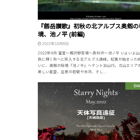
『劔岳讃歌』初秋の北アルプス奥剱の
境、池ノ平 (前編)
2022年10月8日
2022年9月 室堂～剱沢野営場～真砂沢～池ノ平 いよいよ
色に輝く秋へと突入する北アルプス連峰。紅葉が始まった
いに、奥剱の秘境『池ノ平』へテント泊山行。立山エリア
美しい星空、圧巻の岩壁や氷河、そし…
DI