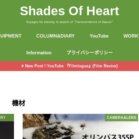
Shades Of Heart
Voyages for eternity, in search of "Transcendence of Nature"
UIPMENT
COLUMN&DIARY
YouTube
WORK
CAMERA&LENS
GEAR
COLUMN
DIARY
Information
プライバシーポリシー
New Post ! YouTube 『Filmlogue』(Film Revive)
機材
ARY
CAMERA&LENS