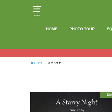
MENU
HOME
PHOTO TOUR
EQ
HOME
タグ : 機材
DI