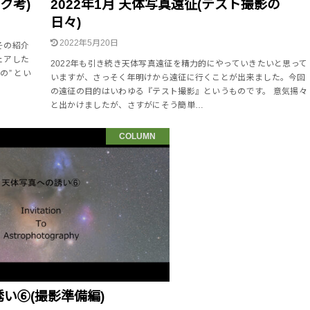
ック考)
2022年1月 天体写真遠征(テスト撮影の
日々)
2022年5月20日
その紹介
ェアした
2022年も引き続き天体写真遠征を精力的にやっていきたいと思って
の” とい
いますが、さっそく年明けから遠征に行くことが出来ました。今回
の遠征の目的はいわゆる『テスト撮影』というものです。 意気揚々
と出かけましたが、さすがにそう簡単…
COLUMN
い⑥(撮影準備編)