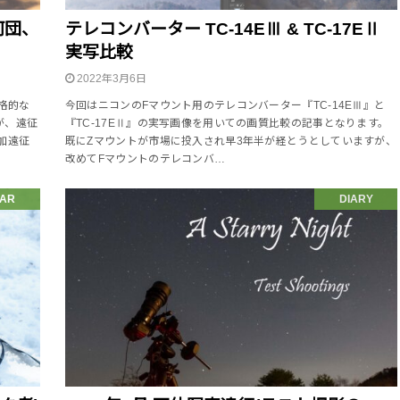
河団、
テレコンバーター TC-14EⅢ & TC-17EⅡ
実写比較
2022年3月6日
格的な
今回はニコンのFマウント用のテレコンバーター『TC-14EⅢ』と
が、遠征
『TC-17EⅡ』の実写画像を用いての画質比較の記事となります。
加遠征
既にZマウントが市場に投入され早3年半が経とうとしていますが、
改めてFマウントのテレコンバ…
AR
DIARY