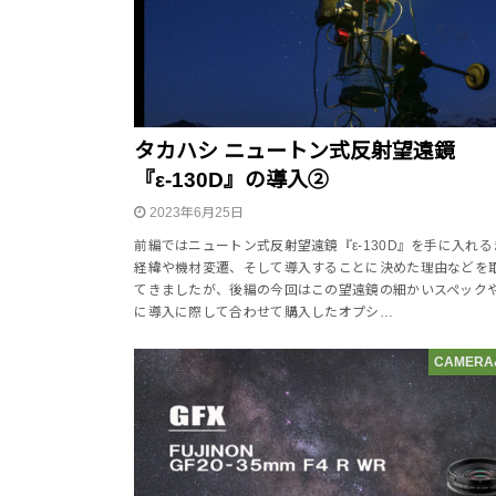
タカハシ ニュートン式反射望遠鏡
『ε-130D』の導入②
2023年6月25日
前編ではニュートン式反射望遠鏡『ε-130D』を手に入れる
経緯や機材変遷、そして導入することに決めた理由などを
てきましたが、後編の今回はこの望遠鏡の細かいスペック
に導入に際して合わせて購入したオプシ…
CAMERA