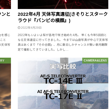
ウンと
2022年4月 天体写真遠征(さそりとスターク
ラウド『バンビの横顔』)
2022年4月29日
力を感じ
2022年もいよいよ桜が各地で咲き始めた4月。 早くも今年5回目と
うこと
なる天体遠征に行ってきました。 今までは山岳写真が中心で天体写
の天体写
真はあくまで『その合間』、月に数日しかチャンスが無い新月期限
定で撮影してきていました。しかし…
ARY
CAMERA&LENS