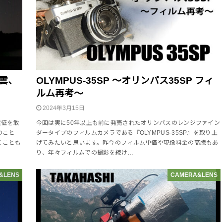
星雲、
OLYMPUS-35SP ～オリンパス35SP フィ
ルム再考～
2024年3月15日
遠征を敢
今回は実に50年以上も前に発売されたオリンパスのレンジファイン
のこと
ダータイプのフィルムカメラである『OLYMPUS-35SP』を取り上
くことも
げてみたいと思います。昨今のフィルム単価や現像料金の高騰もあ
り、年々フィルムでの撮影を続け…
&LENS
CAMERA&LENS