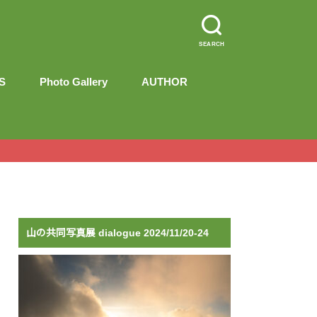
SEARCH
S
Photo Gallery
AUTHOR
PROFILE
“shades of heart”
CONTACT
山の共同写真展 dialogue 2024/11/20-24