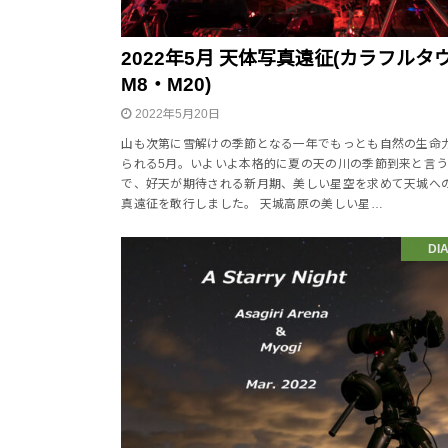
2022年5月 天体写真遠征(カラフルタ
M8・M20)
2022年5月20日
山も次第に雪解けの季節となる一年でもっとも自然の生命
られる5月。いよいよ本格的に夏の天の川の季節到来と言
で、好天が期待される新月期、美しい星空を求めて天城へ
真遠征を敢行しました。 天城高原の美しい星…
DI