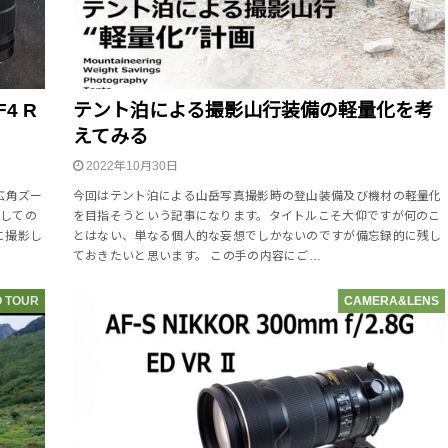
4 R
テント泊による撮影山行装備の軽量化を考
えてみる
2022年10月30日
広角ズー
今回はテント泊による山岳写真撮影時の登山装備及び機材の軽量化
用しての
を目指そうという記事になります。タイトルこそ大仰ですが何のこ
に撮影し
とはない、単なる個人的な妄想でしかないのですが備忘録的に残し
ておきたいと思います。 この手の内容にご…
 TOUR
CAMERA&LENS