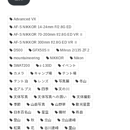
ド
レ
ス
Advanced VX
AF-S NIKKOR 14-24mm F/2.8G ED
AF-S NIKKOR 70-200mm f/2.8G ED VR Ⅱ
AF-S NIKKOR 300mm f/2.8G ED VR Ⅱ
D500
GFX50SⅡ
Milvus 2/135 ZF.2
mountaineering
NIKKOR
Nikon
SWAT200
ε-130D
イベント
カメラ
キャンプ場
テント場
テント泊
レンズ
写真展
冬山
北アルプス
四季
天の川
天体写真
天体写真への誘い
天体撮影
季節
山岳写真
山野草
散光星雲
日本百名山
星空
機材
燕岳
登山
秋
立山
立山連峰
紅葉
花
谷川連峰
里山