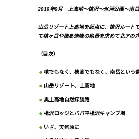
2019年9月 上高地～槍沢～氷河公園～南
山岳リゾート上高地を起点に、槍沢ルート
て槍ヶ岳や穂高連峰の絶景を求めて北アの
（目次）
槍でもなく、穂高でもなく、南岳という
山岳リゾート、上高地
奥上高地自然探勝路
槍沢ロッジとババ平槍沢キャンプ場
いざ、天狗原に