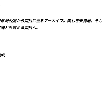
岳
で氷河公園から南岳に至るアーカイブ。美しき天狗池、そし
穴場とも言える南岳へ。
選択