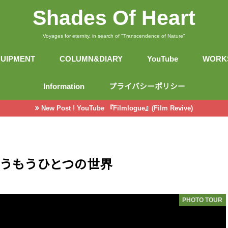
Shades Of Heart
Voyages for eternity, in search of "Transcendence of Nature"
UIPMENT
COLUMN&DIARY
YouTube
WORK
CAMERA&LENS
GEAR
COLUMN
DIARY
Information
プライバシーポリシー
New Post ! YouTube 『Filmlogue』(Film Revive)
うもうひとつの世界
PHOTO TOUR