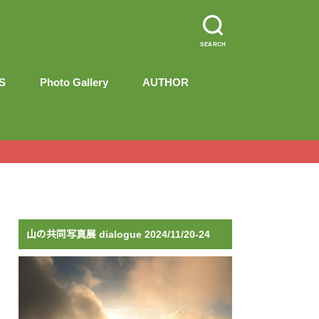
SEARCH
S
Photo Gallery
AUTHOR
PROFILE
“shades of heart”
CONTACT
山の共同写真展 dialogue 2024/11/20-24