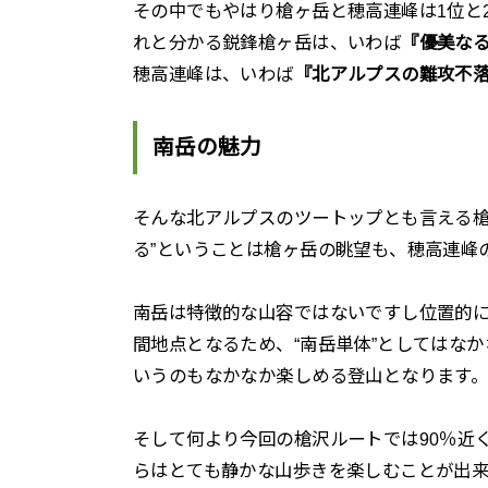
その中でもやはり槍ヶ岳と穂高連峰は1位と
れと分かる鋭鋒槍ヶ岳は、いわば
『優美な
穂高連峰は、いわば
『北アルプスの難攻不
南岳の魅力
そんな北アルプスのツートップとも言える槍
る”ということは槍ヶ岳の眺望も、穂高連峰
南岳は特徴的な山容ではないですし位置的
間地点となるため、“南岳単体”としてはな
いうのもなかなか楽しめる登山となります
そして何より今回の槍沢ルートでは90％近
らはとても静かな山歩きを楽しむことが出来