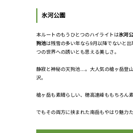
氷河公園
本ルートのもうひとつのハイライトは
氷河
狗池
は残雪の多い年なら9月以降でないと出
つの世界への誘いとも思える美しさ。
静寂と神秘の天狗池…。大人気の槍ヶ岳登
沢。
槍ヶ岳も素晴らしい、穂高連峰ももちろん
でもその両方に挟まれた南岳もやはり魅力