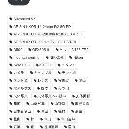
ド
レ
ス
Advanced VX
AF-S NIKKOR 14-24mm F/2.8G ED
AF-S NIKKOR 70-200mm f/2.8G ED VR Ⅱ
AF-S NIKKOR 300mm f/2.8G ED VR Ⅱ
D500
GFX50SⅡ
Milvus 2/135 ZF.2
mountaineering
NIKKOR
Nikon
SWAT200
ε-130D
イベント
カメラ
キャンプ場
テント場
テント泊
レンズ
写真展
冬山
北アルプス
四季
天の川
天体写真
天体写真への誘い
天体撮影
季節
山岳写真
山野草
散光星雲
日本百名山
星空
機材
燕岳
登山
秋
立山
立山連峰
紅葉
花
谷川連峰
里山