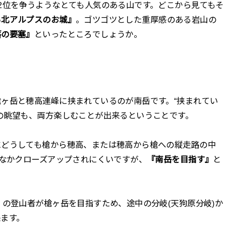
2位を争うようなとても人気のある山です。どこから見てもそ
る北アルプスのお城』
。ゴツゴツとした重厚感のある岩山の
落の要塞』
といったところでしょうか。
ヶ岳と穂高連峰に挟まれているのが南岳です。“挟まれてい
の眺望も、両方楽しむことが出来るということです。
にどうしても槍から穂高、または穂高から槍への縦走路の中
かなかクローズアップされにくいですが、
『南岳を目指す』
と
。
くの登山者が槍ヶ岳を目指すため、途中の分岐(天狗原分岐)か
ます。