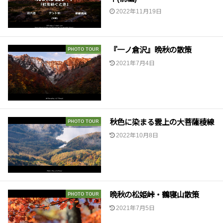
2022年11月19日
『一ノ倉沢』晩秋の散策
PHOTO TOUR
2021年7月4日
秋色に染まる雲上の大菩薩稜線
PHOTO TOUR
2022年10月8日
晩秋の松姫峠・鶴寝山散策
PHOTO TOUR
2021年7月5日