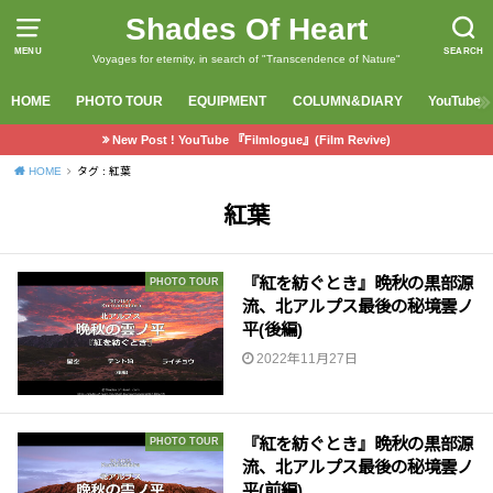
Shades Of Heart
MENU
SEARCH
Voyages for eternity, in search of "Transcendence of Nature"
HOME
PHOTO TOUR
EQUIPMENT
COLUMN&DIARY
YouTube
New Post ! YouTube 『Filmlogue』(Film Revive)
HOME
タグ : 紅葉
紅葉
『紅を紡ぐとき』晩秋の黒部源
PHOTO TOUR
流、北アルプス最後の秘境雲ノ
平(後編)
2022年11月27日
『紅を紡ぐとき』晩秋の黒部源
PHOTO TOUR
流、北アルプス最後の秘境雲ノ
平(前編)