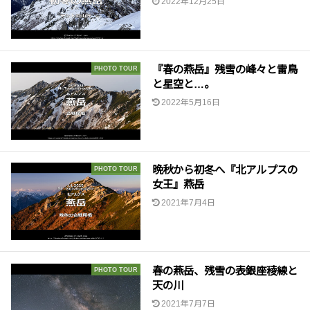
2022年12月25日
『春の燕岳』残雪の峰々と雷鳥
PHOTO TOUR
と星空と…。
2022年5月16日
晩秋から初冬へ『北アルプスの
PHOTO TOUR
女王』燕岳
2021年7月4日
春の燕岳、残雪の表銀座稜線と
PHOTO TOUR
天の川
2021年7月7日