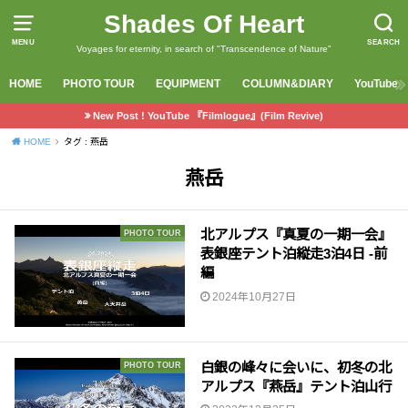
Shades Of Heart
MENU
SEARCH
Voyages for eternity, in search of "Transcendence of Nature"
HOME
PHOTO TOUR
EQUIPMENT
COLUMN&DIARY
YouTube
New Post ! YouTube 『Filmlogue』(Film Revive)
HOME
タグ : 燕岳
燕岳
北アルプス『真夏の一期一会』
PHOTO TOUR
表銀座テント泊縦走3泊4日 -前
編
2024年10月27日
白銀の峰々に会いに、初冬の北
PHOTO TOUR
アルプス『燕岳』テント泊山行