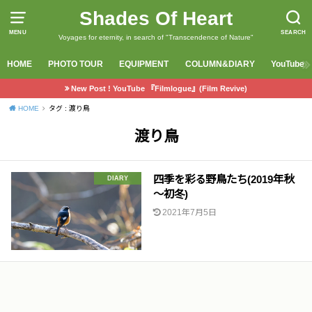
Shades Of Heart
MENU
SEARCH
Voyages for eternity, in search of "Transcendence of Nature"
HOME
PHOTO TOUR
EQUIPMENT
COLUMN&DIARY
YouTube
New Post ! YouTube 『Filmlogue』(Film Revive)
HOME
タグ : 渡り鳥
渡り鳥
四季を彩る野鳥たち(2019年秋
DIARY
～初冬)
2021年7月5日